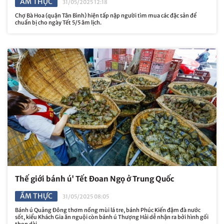
ẨM THỰC
31/05/2025 12:18
Chợ Bà Hoa (quận Tân Bình) hiện tấp nập người tìm mua các đặc sản để
chuẩn bị cho ngày Tết 5/5 âm lịch.
Thế giới bánh ú' Tết Đoan Ngọ ở Trung Quốc
ẨM THỰC
31/05/2025 08:05
Bánh ú Quảng Đông thơm nồng mùi lá tre, bánh Phúc Kiến đậm đà nước
sốt, kiểu Khách Gia ăn nguội còn bánh ú Thượng Hải dễ nhận ra bởi hình gối