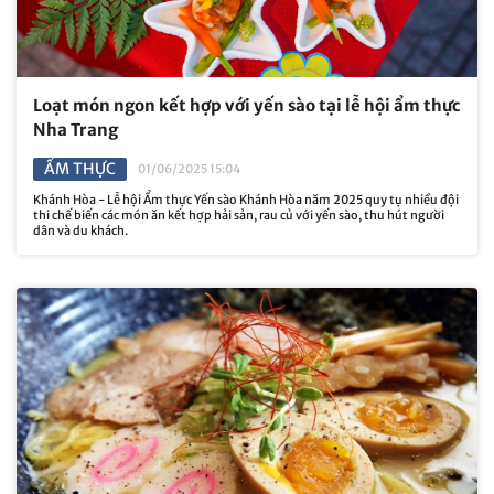
Loạt món ngon kết hợp với yến sào tại lễ hội ẩm thực
Nha Trang
ẨM THỰC
01/06/2025 15:04
Khánh Hòa - Lễ hội Ẩm thực Yến sào Khánh Hòa năm 2025 quy tụ nhiều đội
thi chế biến các món ăn kết hợp hải sản, rau củ với yến sào, thu hút người
dân và du khách.