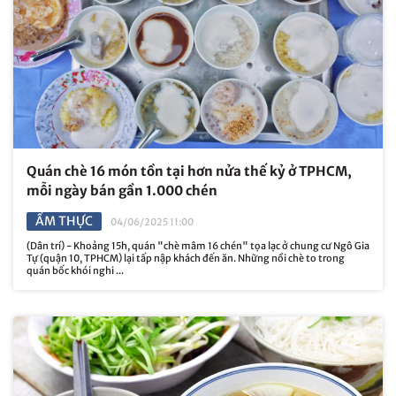
Quán chè 16 món tồn tại hơn nửa thế kỷ ở TPHCM,
mỗi ngày bán gần 1.000 chén
ẨM THỰC
04/06/2025 11:00
(Dân trí) - Khoảng 15h, quán "chè mâm 16 chén" tọa lạc ở chung cư Ngô Gia
Tự (quận 10, TPHCM) lại tấp nập khách đến ăn. Những nồi chè to trong
quán bốc khói nghi ...