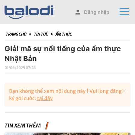
Đăng nhập
TRANG CHỦ
>
TIN TỨC
>
ẨM THỰC
Giải mã sự nổi tiếng của ẩm thực
Nhật Bản
01/06/2025 07:43
Bạn không thể xem nội dung này ! Vui lòng đăng
ký gói cước:
tại đây
TIN XEM THÊM