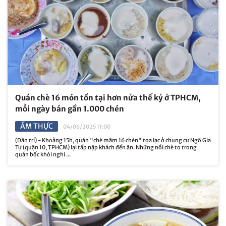
Quán chè 16 món tồn tại hơn nửa thế kỷ ở TPHCM,
mỗi ngày bán gần 1.000 chén
ẨM THỰC
04/06/2025 11:00
(Dân trí) - Khoảng 15h, quán "chè mâm 16 chén" tọa lạc ở chung cư Ngô Gia
Tự (quận 10, TPHCM) lại tấp nập khách đến ăn. Những nồi chè to trong
quán bốc khói nghi ...