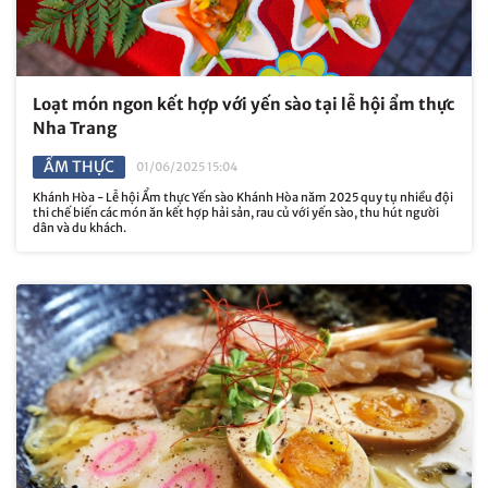
Loạt món ngon kết hợp với yến sào tại lễ hội ẩm thực
Nha Trang
ẨM THỰC
01/06/2025 15:04
Khánh Hòa - Lễ hội Ẩm thực Yến sào Khánh Hòa năm 2025 quy tụ nhiều đội
thi chế biến các món ăn kết hợp hải sản, rau củ với yến sào, thu hút người
dân và du khách.