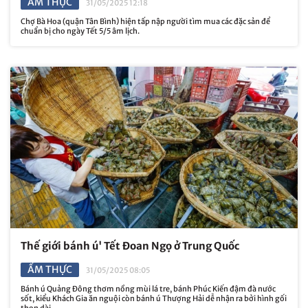
ẨM THỰC
31/05/2025 12:18
Chợ Bà Hoa (quận Tân Bình) hiện tấp nập người tìm mua các đặc sản để
chuẩn bị cho ngày Tết 5/5 âm lịch.
Thế giới bánh ú' Tết Đoan Ngọ ở Trung Quốc
ẨM THỰC
31/05/2025 08:05
Bánh ú Quảng Đông thơm nồng mùi lá tre, bánh Phúc Kiến đậm đà nước
sốt, kiểu Khách Gia ăn nguội còn bánh ú Thượng Hải dễ nhận ra bởi hình gối