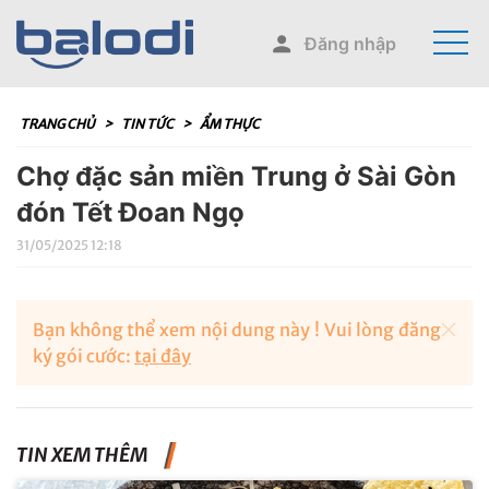
Đăng nhập
TRANG CHỦ
>
TIN TỨC
>
ẨM THỰC
Chợ đặc sản miền Trung ở Sài Gòn
đón Tết Đoan Ngọ
31/05/2025 12:18
Bạn không thể xem nội dung này ! Vui lòng đăng
ký gói cước:
tại đây
TIN XEM THÊM