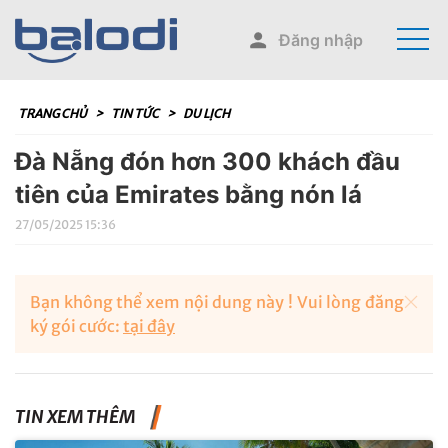
Đăng nhập
TRANG CHỦ
>
TIN TỨC
>
DU LỊCH
Đà Nẵng đón hơn 300 khách đầu
tiên của Emirates bằng nón lá
27/05/2025 15:36
Bạn không thể xem nội dung này ! Vui lòng đăng
ký gói cước:
tại đây
TIN XEM THÊM