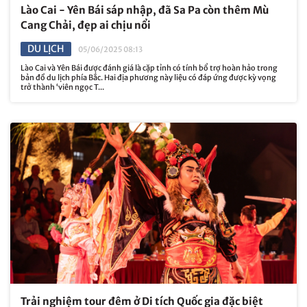
Lào Cai - Yên Bái sáp nhập, đã Sa Pa còn thêm Mù
Cang Chải, đẹp ai chịu nổi
DU LỊCH
05/06/2025 08:13
Lào Cai và Yên Bái được đánh giá là cặp tỉnh có tính bổ trợ hoàn hảo trong
bản đồ du lịch phía Bắc. Hai địa phương này liệu có đáp ứng được kỳ vọng
trở thành ‘viên ngọc T...
Trải nghiệm tour đêm ở Di tích Quốc gia đặc biệt